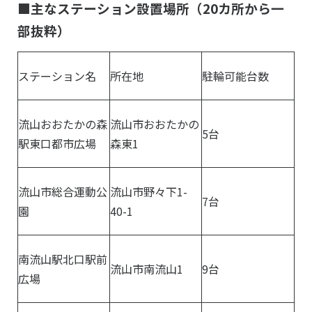
■主なステーション設置場所（20カ所から一
部抜粋）
ステーション名
所在地
駐輪可能台数
流山おおたかの森
流山市おおたかの
5台
駅東口都市広場
森東1
流山市総合運動公
流山市野々下1-
7台
園
40-1
南流山駅北口駅前
流山市南流山1
9台
広場