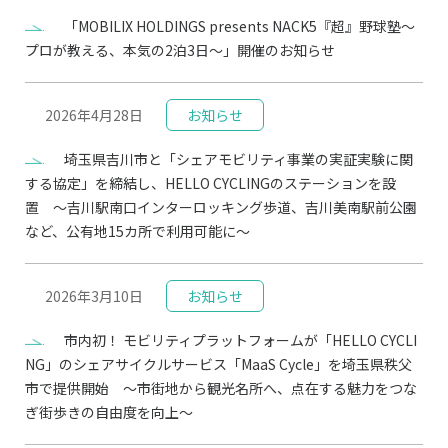
「MOBILIX HOLDINGS presents NACK5『超』野球塾〜
プロが教える、本気の2泊3日〜」開催のお知らせ
2026年4月28日
お知らせ
埼玉県吉川市と「シェアモビリティ事業の実証実験に関
する協定」を締結し、HELLO CYCLINGのステーションを設
置 ～吉川駅南口インターロッキング歩道、吉川美南駅前公園
など、公有地15カ所で利用可能に～
2026年3月10日
お知らせ
市内初！ モビリティプラットフォームが「HELLO CYCLI
NG」のシェアサイクルサービス「MaaS Cycle」を埼玉県秩父
市で提供開始 〜市街地から観光名所へ、点在する魅力をつな
ぎ街歩きの自由度を向上〜